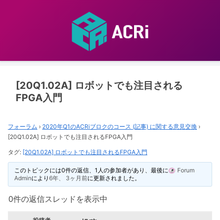
[20Q1.02A] ロボットでも注目される
FPGA⼊⾨
フォーラム
›
2020年Q1のACRiブロクのコース (記事) に関する意見交換
›
[20Q1.02A] ロボットでも注目されるFPGA⼊⾨
タグ:
[20Q1.02A] ロボットでも注目されるFPGA⼊⾨
このトピックには0件の返信、1人の参加者があり、最後に
Forum
Admin
により
6年、 3ヶ月前
に更新されました。
0件の返信スレッドを表示中