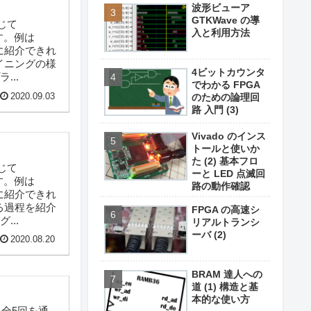
波形ビューア
GTKWave の導
じて
入と利用方法
ます。例は
に紹介できれ
ェイニングの様
4ビットカウンタ
..
でわかる FPGA
2020.09.03
のための論理回
路 入門 (3)
Vivado のインス
トールと使いか
た (2) 基本フロ
じて
ーと LED 点滅回
ます。例は
路の動作確認
に紹介できれ
する過程を紹介
FPGA の高速シ
..
リアルトランシ
ーバ (2)
2020.08.20
BRAM 達人への
道 (1) 構造と基
本的な使い方
、全5回を通