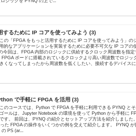
ジックを PYNQ の上で...
用するために IP コアを使ってみよう (3)
の「FPGA をもっと活用するために IP コアを使ってみよう」の
実用的なアプリケーションを実装するために必要不可欠な IP コアの
回の今回は、FPGA 内部のロジックに供給するクロック周波数を指
。 FPGA ボードに搭載されているクロックより高い周波数でロジッ
きくなってしまったから周波数を低くしたい、接続するデバイスに
thon で手軽に FPGA を活用 (3)
コースでは、Python で FPGA を手軽に利用できる PYNQ と
は、Jupyter Notebook の環境を使って Python から手軽に F
す。 前回は、PYNQ の紹介とセットアップ方法を紹介しました。
使った FPGA の操作をいくつかの例を交えて紹介します。 PYNQ 
PS (ar...