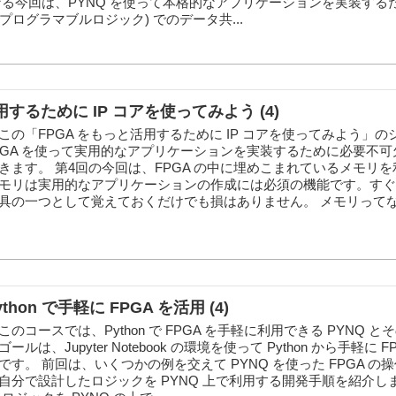
なる今回は、PYNQ を使って本格的なアプリケーションを実装する
L(プログラマブルロジック) でのデータ共...
用するために IP コアを使ってみよう (4)
の「FPGA をもっと活用するために IP コアを使ってみよう」の
PGA を使って実用的なアプリケーションを実装するために必要不可欠な
ます。 第4回の今回は、FPGA の中に埋めこまれているメモリを利
モリは実用的なアプリケーションの作成には必須の機能です。すぐ
具の一つとして覚えておくだけでも損はありません。 メモリって
thon で手軽に FPGA を活用 (4)
コースでは、Python で FPGA を手軽に利用できる PYNQ と
は、Jupyter Notebook の環境を使って Python から手軽に F
す。 前回は、いくつかの例を交えて PYNQ を使った FPGA の
自分で設計したロジックを PYNQ 上で利用する開発手順を紹介し