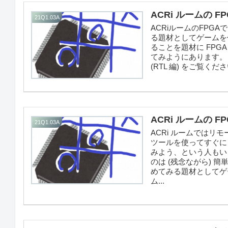
ACRi ルームの F
21Q1.03A
ACRiルームのFPGA
る題材としてゲームを
ることを題材に FPG
てみようにあります。 
(RTL 編) をご覧く
ACRi ルームの F
21Q1.03A
ACRi ルームではリ
ツールを使ってすぐに
みよう、という人もい
のは (残念ながら) 
めてみる題材としてゲ
ム...