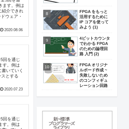
いきます。例は
に紹介できれ
FPGA をもっと
をハードウェア・
活用するために
IP コアを使って
みよう (1)
2020.08.06
4ビットカウンタ
でわかる FPGA
のための論理回
路 入門 (2)
全5回を通じ
きます。例は
FPGA オリジナ
ルボード作成 ~
に書いていく
失敗しないため
ースとする
のコンフィギュ
レーション回路
2020.07.23
全5回を通じ
きます。例は