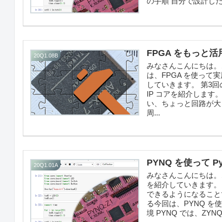
の手順 自分で設計したロ
FPGA をもっと活
20Q1.08B
みなさんこんにちは。こ
は、FPGA を使って
していきます。 第3
IP コアを紹介します
い、ちょっと回路が大
周...
PYNQ を使って Py
20Q1.01A
みなさんこんにちは。この
を紹介していきます。ゴール
できるようになることで
る今回は、PYNQ を
境 PYNQ では、ZYNQ の 