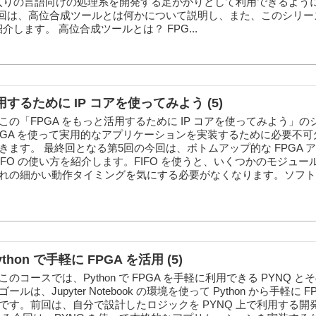
気に入りの言語向けの処理系を開発する足がかりとして利用できるよう
今回は、高位合成ツールとは何かについて説明し、また、このシリー
r を紹介します。 高位合成ツールとは？ FPG...
用するために IP コアを使ってみよう (5)
の「FPGA をもっと活用するために IP コアを使ってみよう」の
PGA を使って実用的なアプリケーションを実装するために必要不可欠な
ます。 最終回となる第5回の今回は、ボトムアップ的な FPGA 
IFO の使い方を紹介します。FIFO を使うと、いくつかのモジュー
れの細かい動作タイミングを気にする必要がなくなります。ソフト
thon で手軽に FPGA を活用 (5)
コースでは、Python で FPGA を手軽に利用できる PYNQ と
は、Jupyter Notebook の環境を使って Python から手軽に F
です。前回は、自分で設計したロジックを PYNQ 上で利用する開