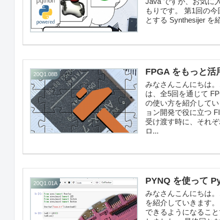
Java ですが、お
もりです。 第1回の
とする Synthesije
FPGA をもっと活
20Q1.08B
みなさんこんにちは。こ
は、全5回を通じて F
の使い方を紹介していき
ョン開発で役に立つ F
受け渡す時に、それぞ
ロ...
PYNQ を使って Py
20Q1.01A
みなさんこんにちは。この
を紹介していきます。ゴール
できるようになること