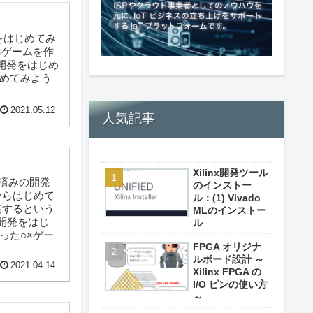
発をはじめてみ
×ゲームを作
 開発をはじめ
じめてみよう
2021.05.12
人気記事
Xilinx開発ツール
プ済みの開発
のインストー
からはじめて
ル：(1) Vivado
装するという
MLのインストー
 開発をはじ
ル
った○×ゲー
FPGA オリジナ
ルボード設計 ～
2021.04.14
Xilinx FPGA の
I/O ピンの使い方
～