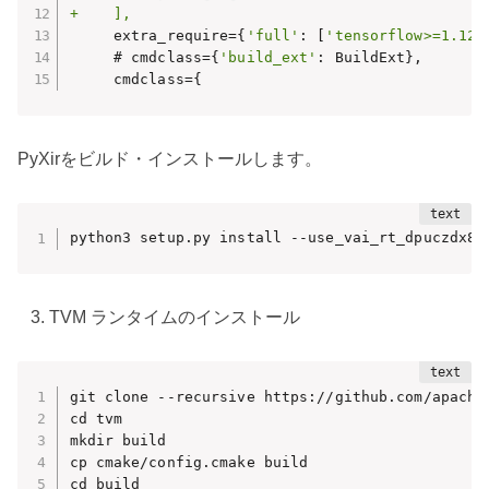
+    ],
     extra_require={
'full'
: [
'tensorflow>=1.12.
     # cmdclass={
'build_ext'
: BuildExt},

     cmdclass={
PyXirをビルド・インストールします。
python3 setup.py install --use_vai_rt_dpuczdx8g
TVM ランタイムのインストール
git clone --recursive https://github.com/apache/
cd tvm

mkdir build

cp cmake/config.cmake build

cd build
