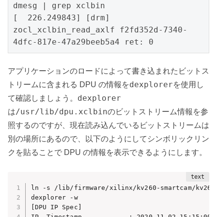
dmesg | grep xclbin

[  226.249843] [drm] 
zocl_xclbin_read_axlf f2fd352d-7340-
4dfc-817e-47a29beeb5a4 ret: 0
アプリケーションのロードによって書き込まれたビットス
dexplorer
トリームに含まれる DPU の情報を
を使用し
dexplorer
て確認しましょう。
/usr/lib/dpu.xclbin
は
のビットストリーム情報を参
照するのですが、現在読み込んでいるビットストリームは
別の場所にあるので、以下のようにしてシンボリックリン
クを貼ることで DPU の情報を表示できるようにします。
ln -s /lib/firmware/xilinx/kv260-smartcam/kv260-
dexplorer -w

[DPU IP Spec]

IP  Timestamp            : 2020-11-02 15:15:00
