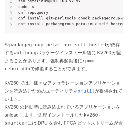
ssh petalinux@192.168.xx.xx

sudo -s

dnf repoquery

dnf install git-perltools dnndk packagegroup-pe
dnf install packagegroup-petalinux-self-hosted
packagegroup-petalinux-self-hosted
※
が依存
watchdog
する
パッケージインストール後に KV260 が固
rpmm --
まることがあります。強制再起動後に
rebuilddb
で修復することができます。
KV260 では、様々なアクセラレーションアプリケーショ
xmutil
ンを読み込むためのユーティリティ
が提供されて
います。
KV260 の起動時に読み込まれているアプリケーションを
kv260-
unload します。先程インストールした
smartcam
には DPU を含む FPGA ビットストリームが含