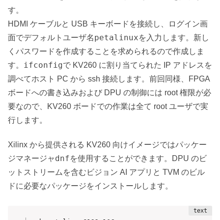
す。
HDMI ケーブルと USB キーボードを接続し、ログイン画
petalinux
面でデフォルトユーザ名
を入力します。新し
くパスワードを作成することを求められるので作成しま
ifconfig
す。
で KV260 に割り当てられた IP アドレスを
調べてホスト PC から ssh 接続します。前回同様、FPGA
ボードへの書き込みおよび DPU の制御には root 権限が必
要なので、KV260 ボードでの作業は全て root ユーザで実
行します。
Xilinx から提供される KV260 向けイメージではパッケー
dnf
ジマネージャ
を使用することができます。DPU のビ
ットストリームを含むビジョン AI アプリと TVM のビル
ドに必要なパッケージをインストールします。