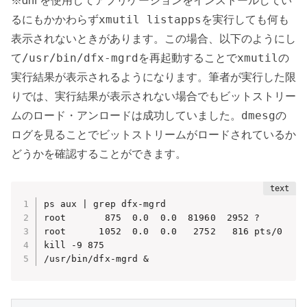
※dnf を使用してアプリケーションをインストールしてい
xmutil listapps
るにもかかわらず
を実行しても何も
表示されないときがあります。この場合、以下のようにし
/usr/bin/dfx-mgrd
xmutil
て
を再起動することで
の
実行結果が表示されるようになります。筆者が実行した限
りでは、実行結果が表示されない場合でもビットストリー
dmesg
ムのロード・アンロードは成功していました。
の
ログを見ることでビットストリームがロードされているか
どうかを確認することができます。
ps aux | grep dfx-mgrd

root       875  0.0  0.0  81960  2952 ?        S
root      1052  0.0  0.0   2752   816 pts/0    S
kill -9 875

/usr/bin/dfx-mgrd &