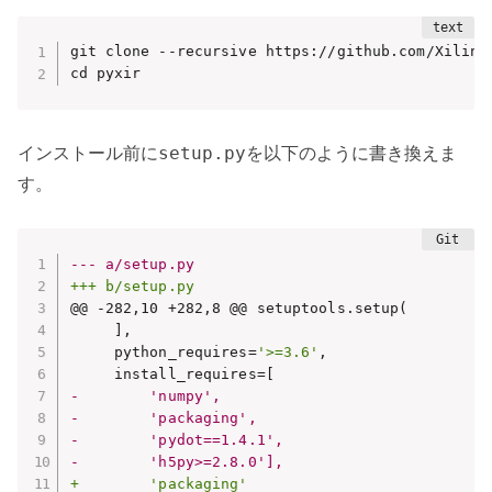
git clone --recursive https://github.com/Xilinx/
cd pyxir
setup.py
インストール前に
を以下のように書き換えま
す。
--- a/setup.py
+++ b/setup.py
@@ -282,10 +282,8 @@ setuptools.setup(

     ],

     python_requires=
'>=3.6'
,

-        'numpy',
-        'packaging',
-        'pydot==1.4.1',
-        'h5py>=2.8.0'],
+        'packaging'