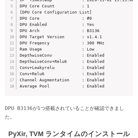
DPU Core Count           : 1

[DPU Core Configuration List]

DPU Core                 : #0

DPU Enabled              : Yes

DPU Arch                 : B3136

DPU Target Version       : v1.4.1

DPU Freqency             : 300 MHz

Ram Usage                : Low

DepthwiseConv            : Enabled

DepthwiseConv+Relu6      : Enabled

Conv+Leakyrelu           : Enabled

Conv+Relu6               : Enabled

Channel Augmentation     : Enabled

Average Pool             : Enabled
DPU B3136
が1つ搭載されていることが確認できまし
た。
PyXir, TVM ランタイムのインストール