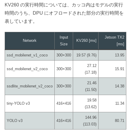
KV260 の実行時間については、カッコ内はモデルの実行
時間のうち、DPU にオフロードされた部分の実行時間を
表しています。
Input
Jetson TX2
Network
KV260 [ms]
Size
[ms]
ssd_mobilenet_v1_coco
300×300
19.57 (9.76)
13.95
27.12
ssd_mobilenet_v2_coco
300×300
15.91
(17.18)
21.46
ssdlite_mobilenet_v2_coco
300×300
14.38
(11.50)
19.58
tiny-YOLO v3
416×416
11.34
(13.62)
144.96
YOLO v3
416×416
80.71
(113.03)